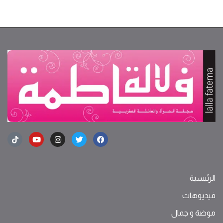
الرئيسية
فيديوهات
موضة ‫و‬ ‫‬‫جمال‬