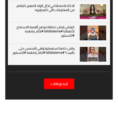
الذكاء الاصطناعي بْحَال الوَلد الصغِير كيٰتعَلم
من المَعلومَات اللّي كنَعطٍيوه
كوتش ايمان حنظلة توضح أهمية الاستماع
لأطفالنا #lallafatema #لالة_فاطمة
#اكسبلور
واش خاصنا نستعملوا واقي الشمس حتى
بالبيت؟ #lallafatema #لالة_فاطمة #اكسبلور
فيديوهات