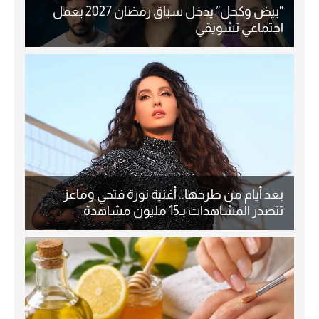
“بيض وكحل” يدخل سباق رمضان 2027 بعمل
اجتماعي تشويقي
بعد أيام من طرحها.. أغنية نورة فتحي وماعز
تتصدر المشاهدات بـ15 مليون مشاهدة