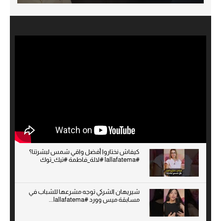
كيفاش نختاروا أفضل واقي شمس لبشرتنا؟
#lallafatema #لالة_فاطمة #تيك_توك
شيريهان الشركي توجه مشرعها للشباب في
مسابقة ميس وورد #lallafatema...