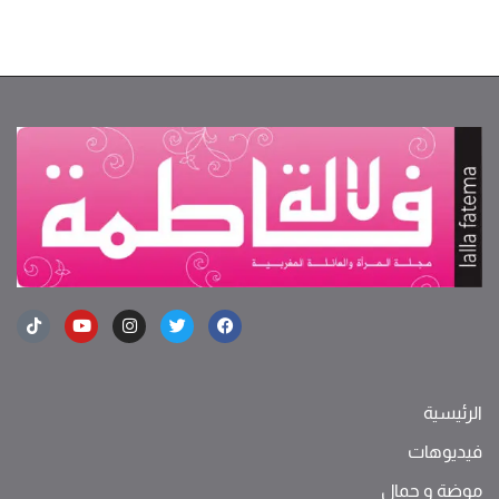
الرئيسية
فيديوهات
موضة ‫و‬ ‫‬‫جمال‬