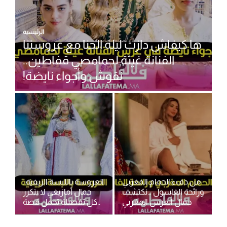
الرئيسية
ها كيفاش دازت ليلة الحنا مع عروستنا
الفنانة غيثة لحمامصي قفاطين..
نقوش وأجواء نايضة!
من دفء الحمام المغربي
العروسة باللبسة الريفية..
ورائحة الغاسول …نكتشف
جمال أمازيغي لا يتكرر
جمال العرس المغربي
..كل تفصيلة تحمل قصة