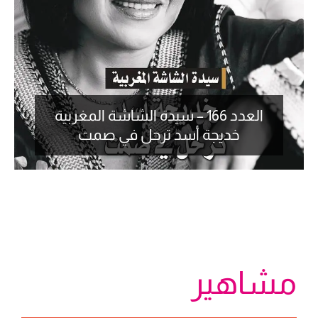
العدد 165 – الإعلامية نبيلة كيلاني : “ملي
كيلعب المغرب كلشي...
مشاهير