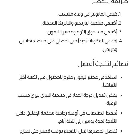
طريقة التحضير
ضعي المايونيز في وعاء مناسب.
أضيفي صلصة الباربكيو والبابريكا المدخنة.
أضيفي مسحوق الثوم وعصير الليمون.
اخفقي المكونات جيداً حتى تحصلي على خليط متجانس
وكريمي.
نصائح لنتيجة أفضل
استخدمي عصير ليمون طازج للحصول على نكهة أكثر
انتعاشاً.
يمكن تعديل درجة الحدة في صلصة البيري بيري حسب
الرغبة.
تُحفظ الصلصات في أوعية زجاجية محكمة الإغلاق داخل
الثلاجة لمدة يومين إلى ثلاثة أيام.
يُفضل تحضيرها قبل التقديم بوقت قصير حتى تمتزج