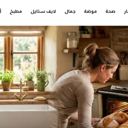
ار
صحة
موضة
جمال
لايف ستايل
مطبخ
أ