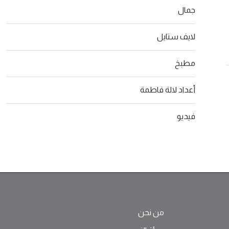
صيفية منعشة بطعم جزر الكاريبي
تذوب
جمال
26
02/08/2026
لايف ستايل
مطبخ
أعداد لالة فاطمة
فيديو
من نحن