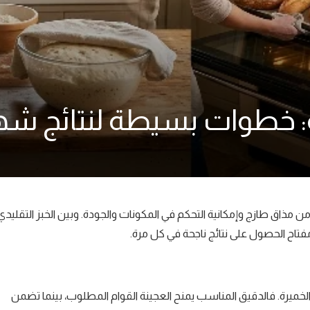
حة: خطوات بسيطة لنتائج ش
 من مذاق طازج وإمكانية التحكم في المكونات والجودة. وبين الخبز التقليدي
فتاح الحصول على نتائج ناجحة في كل مرة.
والخميرة. فالدقيق المناسب يمنح العجينة القوام المطلوب، بينما تضمن