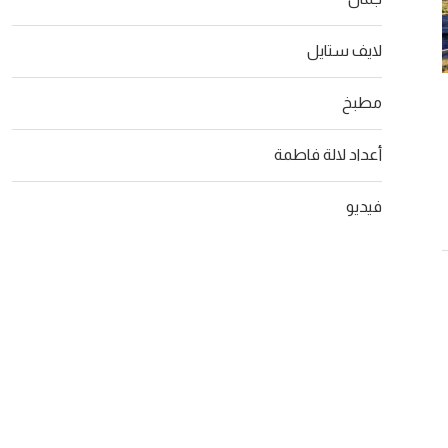
لايف ستايل
“مانزاكين”.. تعاون حجيب ودراكانوف
طرق طبيعية
مطبخ
يتجاوز المليون مشاهدة
والحصول على 
أعداد لالة فاطمة
26
06/08/2026
فيديو