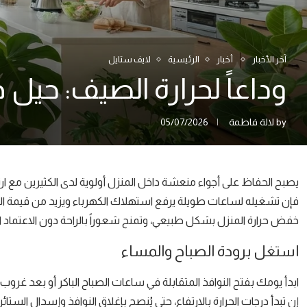
آخر الأخبار
أخبار
الرئيسية
لايف ستايل
وداعاً لحرارة الصيف: حيل
by
لالة فاطمة
05/07/2026
يصبح الحفاظ على أجواء منعشة داخل المنزل أولوية لدى الكثيرين مع ارت
فإن تشغيله لساعات طويلة يرفع استهلاك الكهرباء ويزيد من قيمة الف
خفض حرارة المنزل بشكل طبيعي، وتمنح شعوراً بالراحة دون الاعتماد ا
استغل برودة الصباح والمساء
ابدأ يومك بفتح النوافذ المتقابلة في ساعات الصباح الباكر أو بعد غروب
إن تبدأ درجات الحرارة بالارتفاع، حتى يُنصح بإغلاق النوافذ وإسدال الست