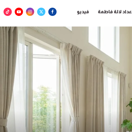
عداد لالة فاطمة
فيديو