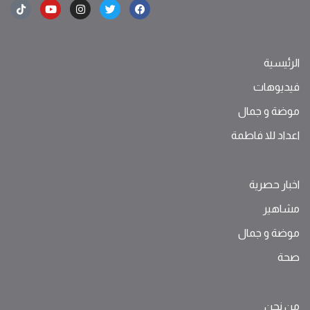
الرئيسية
فيديوهات
موضة ‫و‬ ‫‬‫جمال‬
اعداد للا فاطمة
اخبار حصرية
مشاهير
موضة ‫و‬ ‫‬‫جمال‬
صحة
من نحن