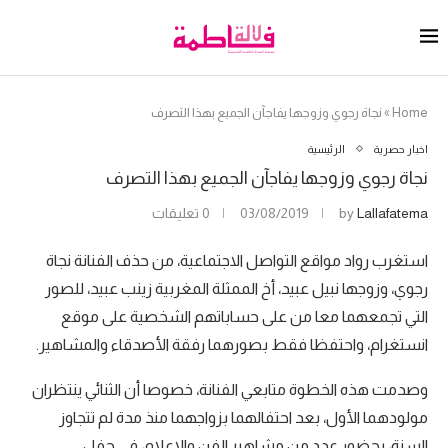
Home
»
نجاة رجوي وزوجها يفاجآن الجميع بهذا التصرف
اخبار حصرية
الرئيسية
نجاة رجوي وزوجها يفاجآن الجميع بهذا التصرف
Lallafatema
by
03/08/2019
0 تعليقات
استغرب رواد مواقع التواصل الاجتماعية، من حذف الفنانة نجاة
رجوي، وزوجها نبيل عبيد، أخ الممثلة المغربية زينب عبيد، للصور
التي تجمعهما معا من على حساباتهم الشخصية على موقع
انستغرام، واحتفظا فقط بصورهما رفقة الأصدقاء والمشاهير.
وصدمت هذه الخطوة متابعي الفنانة، خصوصا أن الثنائي ينتظران
مولودهما الأول، بعد احتفالهما بزواجهما منذ مدة لم تتجاوز
السنة، بحضور عدد من مشاهير الفن والاعلام، في حفل