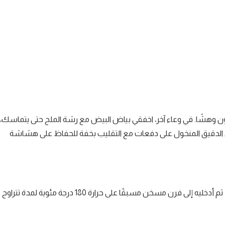
لون وهشًا. في وعاء آخر، اخفقي بياض البيض مع رشة الملح حتى يتماسك،
يفي الدقيق المنخول على دفعات مع التقليب بخفة للحفاظ على هشاشة
اسكبي الخليط في صينية مبطنة بورق الزبدة مع توزيعه بشكل متساوٍ، ثم أدخليه إلى فرن مسخن مسبقًا على حرارة 180 درجة مئوية لمدة تتراوح