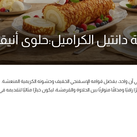
سة دانتيل الكراميل:حلوى أني
قة في آن واحد، بفضل قوامه الإسفنجي الخفيف وحشوته الكريمية المنعشة.
ًا ومذاقًا متوازنًا بين الحلاوة والقرمشة، ليكون خيارًا مثاليًا لتقديمه في