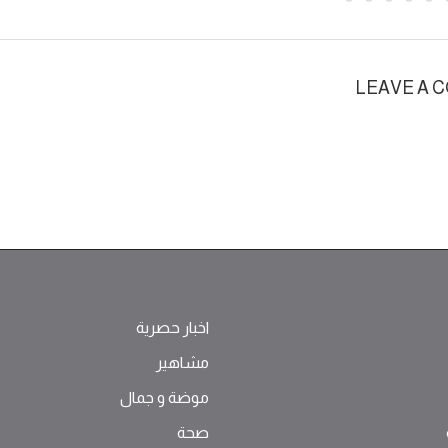
LEAVE A 
اخبار حصرية
مشاهير
موضة ‫و‬ ‫‬‫جمال‬
صحة