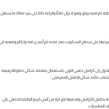
 لفيه برفق وهو لا يزال دافئًا واتركيه جانبًا حتى يبرد تمامًا، ما يسهل
ة. افرديها على سطح البسكويت بعد فتحه، ثم أعيدي لفه بإحكام وضعيه في
ى يتحول إلى كراميل ذهبي اللون. باستعمال ملعقة، شكلي خطوطًا رفيعة
وتتصلب لتأخذ شكل الدانتيل المقرمش.
بدانتيل الكراميل وقدميها مع كرة من آيس كريم الفانيليا لتحصلي على
ف المناسبات.