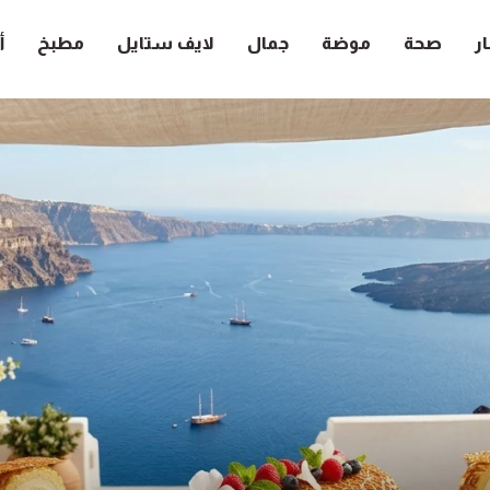
ار
صحة
موضة
جمال
لايف ستايل
مطبخ
أ