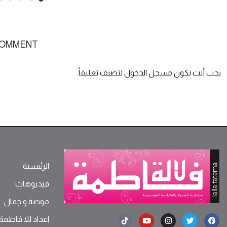
COMMENT
يجب أنت تكون
مسجل الدخول
لتضيف تعليقاً.
الرئيسية
فيديوهات
موضة ‫و‬ ‫‬‫جمال‬
اعداد للا فاطمة