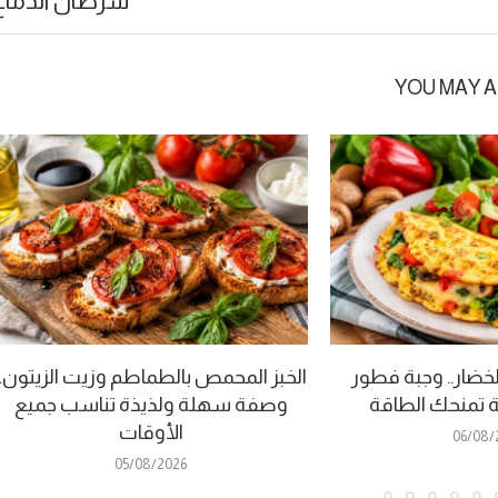
سرطان الدماغ
YOU MAY A
لخضار.. وجبة فطور
الخبز المحمص بالطماطم وزيت الزيتون..
 تمنحك الطاقة
وصفة سهلة ولذيذة تناسب جميع
الأوقات
06/08/
05/08/2026