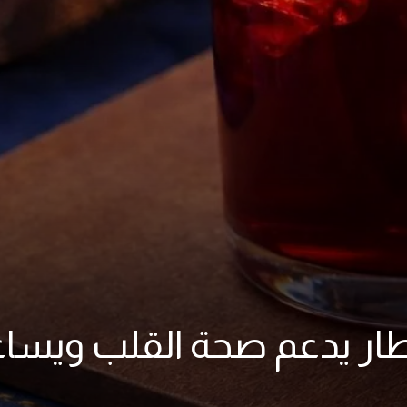
إفطار يدعم صحة القلب وي