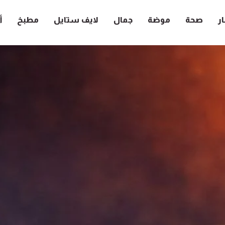
ار
صحة
موضة
جمال
لايف ستايل
مطبخ
أ