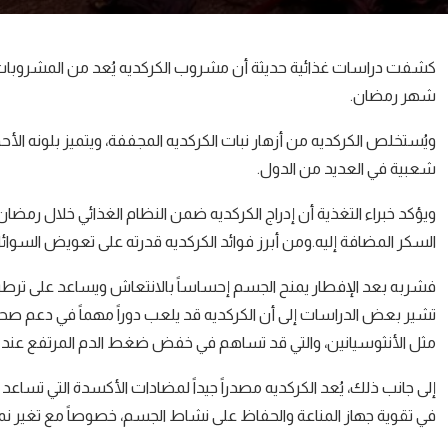
كشفت دراسات غذائية حديثة أن مشروب الكركديه يُعد من المشروبات الط
شهر رمضان.
ويُستخلص الكركديه من أزهار نبات الكركديه المجففة، ويتميز بلونه ال
شعبية في العديد من الدول.
ويؤكد خبراء التغذية أن إدراج الكركديه ضمن النظام الغذائي خلال رمض
السكر المضافة إليه.ومن أبرز فوائد الكركديه قدرته على تعويض السوائ
فشربه بعد الإفطار يمنح الجسم إحساساً بالانتعاش ويساعد على ترطيبه 
تشير بعض الدراسات إلى أن الكركديه قد يلعب دوراً مهماً في دعم صح
مثل الأنثوسيانين، والتي قد تساهم في خفض ضغط الدم المرتفع عند تنا
إلى جانب ذلك، يُعد الكركديه مصدراً جيداً لمضادات الأكسدة التي تساعد 
في تقوية جهاز المناعة والحفاظ على نشاط الجسم، خصوصاً مع تغير ن