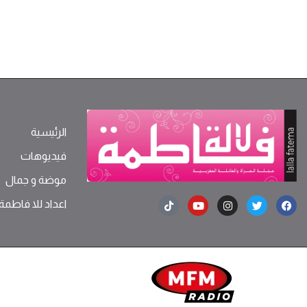
الرئيسية
فيديوهات
موضة ‫و‬ ‫‬‫جمال‬
اعداد للا فاطمة