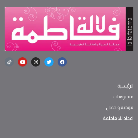
الرئيسية
فيديوهات
موضة ‫و‬ ‫‬‫جمال‬
اعداد للا فاطمة