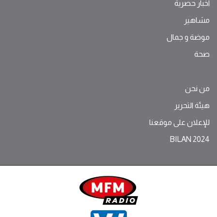
اخبار حصرية
مشاهير
موضة ‫و‬ ‫‬‫جمال‬
صحة
من نحن
هيئة التحرير
للإعلان على موقعنا
BILAN 2024