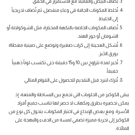
يُضاف البيض والفانيلا مع الاستمرار في الخفق.
تُخلط المكونات الجافة في وعاء منفصل، ثم تُضاف تدريجياً
إلى الخليط.
تُضاف المكونات الخاصة بالنكهة المختارة، مثل الشوكولاتة أو
الشوفان أو جوز الهند.
تُشكل العجينة إلى كرات صغيرة وتوضع على صينية مغطاة
بورق الخَبز.
تُخبز لمدة تتراوح بين 10 و15 دقيقة حتى تكتسب لوناً ذهبياً
خفيفاً.
تُترك لتبرد قبل التقديم للحصول على القوام المثالي.
يبقى الكوكيز من الحلويات التي تجمع بين البساطة والمتعة، إذ
يمكن تحضيره بطرق ونكهات لا حصر لها تناسب جميع أفراد
الأسرة. ومع بعض الإبداع في اختيار المكونات، يتحول كل نوع من
الكوكيز إلى تجربة مميزة تضفي لمسة من الدفء والبهجة على
المائدة.