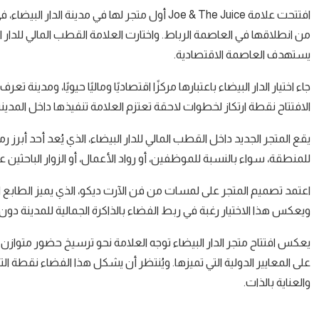
افتتحت علامة Joe & The Juice أول متجر لها في 
يستهدف العاصمة الاقتصادية.
جاء اختيار الدار البيضاء باعتبارها مركزًا اقتصاديًا وماليًا حيويًا، ومدين
الافتتاح نقطة ارتكاز لخطوات لاحقة تعتزم العلامة تنفيذها داخل المدينة
يقع المتجر الجديد داخل القطب المالي للدار البيضاء، الذي يُعد أحد أبرز ر
للمنطقة، سواء بالنسبة للموظفين، أو رواد الأعمال، أو الزوار الباحثين
اعتمد تصميم المتجر على لمسات من فن الآرت ديكو، الذي يميز الطابع الم
ويعكس هذا الاختيار رغبة في ربط الفضاء بالذاكرة الجمالية للمدينة دون إ
يعكس افتتاح متجر الدار البيضاء توجه العلامة نحو ترسيخ حضور متوازن د
على المعايير الدولية التي تميزها. ويُنتظر أن يشكل هذا الفضاء نقط
والعناية بالذات.