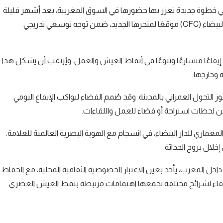
مدينة الدار البيضاء، في خطوة جديدة تعزز بها حضورها في السوق المغربية، بعد أشهر قليلة
من انطلاقها في العاصمة الرباط. واختارت العلامة القطب المالي للدار البيضاء (CFC) موقعًا لمتجرها الجديد، ضمن توجه توسعي تدريجي
ة تعرف إيقاعًا متسارعًا وتنوعًا في أنماط العيش والعمل. ويُرتقب أن يشكل هذا
 وخارجها.
موز التحول العمراني بالمدينة. وقد صُمم الفضاء ليواكب الإيقاع اليومي
 عن لحظات استراحة أو فضاء للعمل واللقاءات.
عماري للدار البيضاء، في انسجام مع الهوية البصرية العالمية للعلامة.
خلال بروح الحداثة.
اخل المغرب، يأخذ بعين الاعتبار الخصوصية الثقافية المحلية، مع الحفاظ
ة التقاء لشرائح مختلفة تجمعها اهتمامات مرتبطة بنمط العيش العصري