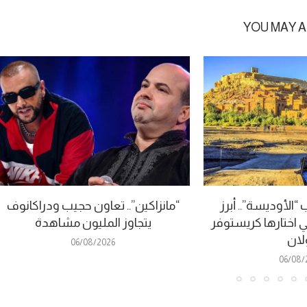
YOU MAY A
الأوديسة”.. أبرز
“مانزاكين”.. تعاون حجيب ودراكانوف
ي اختارها كريستوفر
يتجاوز المليون مشاهدة
لان
06/08/2026
06/08/