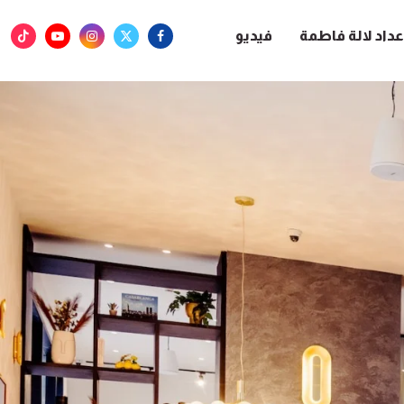
عداد لالة فاطمة
فيديو