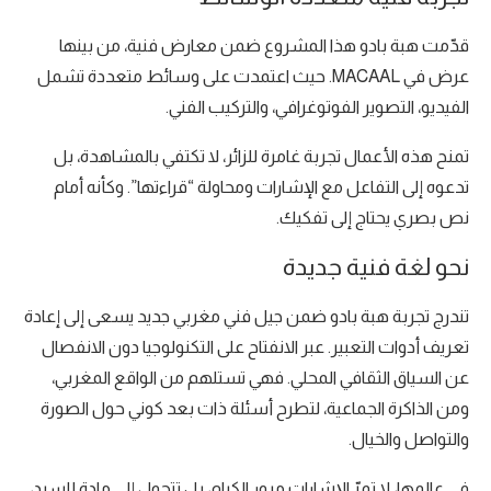
قدّمت هبة بادو هذا المشروع ضمن معارض فنية، من بينها
عرض في MACAAL. حيث اعتمدت على وسائط متعددة تشمل
الفيديو، التصوير الفوتوغرافي، والتركيب الفني.
تمنح هذه الأعمال تجربة غامرة للزائر، لا تكتفي بالمشاهدة، بل
تدعوه إلى التفاعل مع الإشارات ومحاولة “قراءتها”. وكأنه أمام
نص بصري يحتاج إلى تفكيك.
نحو لغة فنية جديدة
تندرج تجربة هبة بادو ضمن جيل فني مغربي جديد يسعى إلى إعادة
تعريف أدوات التعبير. عبر الانفتاح على التكنولوجيا دون الانفصال
عن السياق الثقافي المحلي. فهي تستلهم من الواقع المغربي،
ومن الذاكرة الجماعية، لتطرح أسئلة ذات بعد كوني حول الصورة
والتواصل والخيال.
في عالمها، لا تمرّ الإشارات مرور الكرام، بل تتحول إلى مادة للسرد،