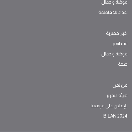
موضة ‫و‬ ‫‬‫جمال‬
اعداد للا فاطمة
اخبار حصرية
مشاهير
موضة ‫و‬ ‫‬‫جمال‬
صحة
من نحن
هيئة التحرير
للإعلان على موقعنا
BILAN 2024