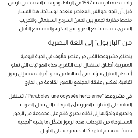
ولدت هبة بادو سنة 1997 في الرباط، ودرست السينما في باريس
قبل أن تتجه نحو الفن المعاصر متعدد الوسائط. هذا المسار
منحها مقاربة تجمع بين الحسّ السردي السينمائي والتجريب
البصري، حيث تتقاطع الصورة مع الفكرة، والتقنية مع التأمل.
من “البارابول” إلى اللغة البصرية
ينطلق مشروعها الفني من عنصر مألوف في الحياة اليومية
المغربية: أطباق استقبال البث التلفزي. هذه الهوائيات التي تعلو
أسطح المنازل تحوّلت في أعمالها من مجرد أدوات تقنية إلى رموز
ثقافية، تعكس علاقة المجتمع بالصور القادمة من الخارج.
في مشروعها “Paraboles: une odyssée hertzienne”، تشتغل
الفنانة على الإشارات الهرتزية أي الموجات التي تنقل الصوت
والصورة وتحوّلها إلى نظام بصري قائم على مجموعة من الرموز
المستوحاة من الترددات. هذه الرموز تشكّل ما يشبه “أبجدية
فنية”، تستخدم لبناء حكايات مفتوحة على التأويل.