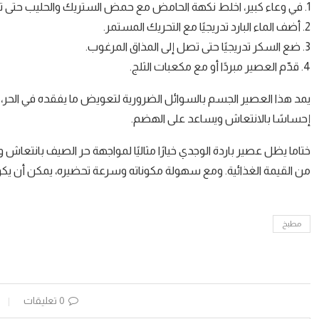
1. في وعاء كبير، اخلط نكهة الحامض مع حمض الستريك والحليب حتى تذوب المكونات تمامًا.
2. أضف الماء البارد تدريجيًا مع التحريك المستمر.
3. ضع السكر تدريجيًا حتى تصل إلى المذاق المرغوب.
4. قدّم العصير مبردًا أو مع مكعبات الثلج.
يمد هذا العصير الجسم بالسوائل الضرورية لتعويض ما يفقده في الحر، ك
إحساسًا بالانتعاش ويساعد على الهضم.
ختاما يظل عصير باردة الوجدي خيارًا مثاليًا لمواجهة حر الصيف بانتعا
من القيمة الغذائية. ومع سهولة مكوناته وسرعة تحضيره، يمكن أن يكون 
مطبخ
0 تعليقات