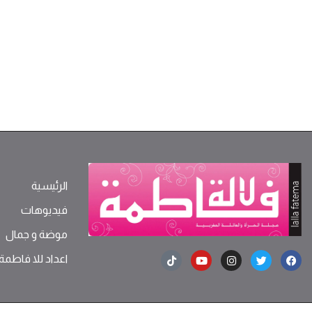
الرئيسية
فيديوهات
موضة ‫و‬ ‫‬‫جمال‬
اعداد للا فاطمة