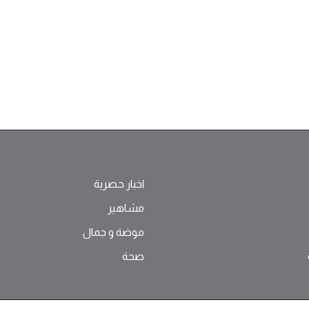
اخبار حصرية
مشاهير
موضة ‫و‬ ‫‬‫جمال‬
صحة