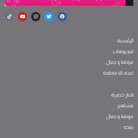
الرئيسية
فيديوهات
موضة ‫و‬ ‫‬‫جمال‬
اعداد للا فاطمة
اخبار حصرية
مشاهير
موضة ‫و‬ ‫‬‫جمال‬
صحة