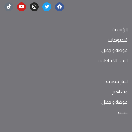
الرئيسية
فيديوهات
موضة ‫و‬ ‫‬‫جمال‬
اعداد للا فاطمة
اخبار حصرية
مشاهير
موضة ‫و‬ ‫‬‫جمال‬
صحة