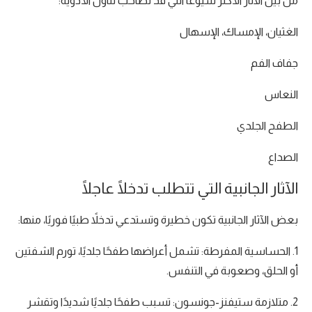
من بين الآثار الأكثر شيوعًا التي قد تصاحب تناول الأدوية:
الغثيان، الإمساك، الإسهال
جفاف الفم
النعاس
الطفح الجلدي
الصداع
الآثار الجانبية التي تتطلب تدخلًا عاجلًا
بعض الآثار الجانبية تكون خطيرة وتستدعي تدخلاً طبيًا فوريًا، منها:
1. الحساسية المفرطة: تشمل أعراضها طفحًا جلديًا، تورم الشفتين
أو الحلق، وصعوبة في التنفس.
2. متلازمة ستيفنز-جونسون: تسبب طفحًا جلديًا شديدًا وتقشر