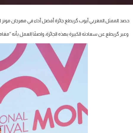
حصد الممثل المغربي أيوب گريطع جائزة أفضل أداء في مهرجان مونز السينمائي الدو
وعبر گريطع عن سعادته الكبيرة بهذه الجائزة، واصفًا العمل بأنه “مغامر