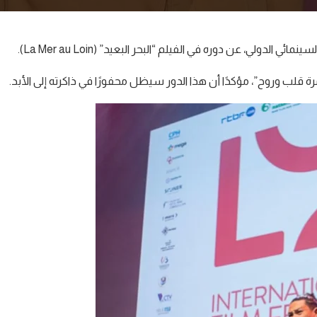
لي، عن دوره في الفيلم “البحر البعيد” (La Mer au Loin).
ة قلب وروح”، مؤكدًا أن هذا الدور سيظل محفورًا في ذاكرته إلى الأبد.