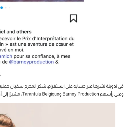
في تدوينة نشرها عبر حسابه على إنستغرام، شكر المخرج سفيان حمليش ع
وعلى رأسهم Barney Production وTarantula Belgique، مشيرًا إلى أن هذا الفوز هو تتويج جماعي لكل من ساهم في إنجاح الفيلم.