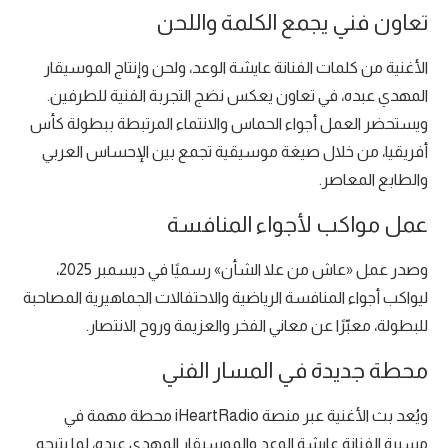
تعاون فني يجمع الكلمة واللحن
الأغنية من كلمات الفنانة عايشة الوعد، ولحن وإنتاج الموسيقار
المهدي عبده، في تعاون يعكس نضج التجربة الفنية للطرفين.
ويستحضر العمل أجواء الحماس والانتماء المرتبطة ببطولة كأس
أفريقيا، من خلال صيغة موسيقية تجمع بين الإحساس العربي
والطابع المعاصر.
عمل مواكب لأجواء المنافسة
وصدر عمل «عاش من علا الشأن» رسميًا في ديسمبر 2025،
ليواكب أجواء المنافسة الرياضية والاحتفالات الجماهيرية المصاحبة
للبطولة، معبّرًا عن معاني الفخر والعزيمة وروح الانتصار.
محطة جديدة في المسار الفني
ويُعد بث الأغنية عبر منصة iHeartRadio محطة مهمة في
مسيرة الفنانة عايشة الوعد والموسيقار المهدي عبده، لما يتيحه