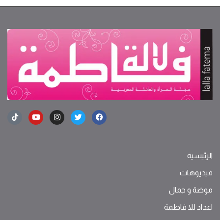
الرئيسية
فيديوهات
موضة ‫و‬ ‫‬‫جمال‬
اعداد للا فاطمة