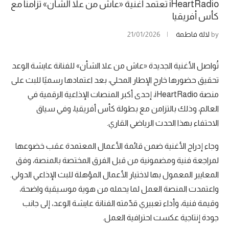
iHeartRadio تعتمد أغنية «عاش من علا الشأن» تزامنًا مع
كأس أفريقيا
by
لالة فاطمة
21/01/2026
تُواصل الأغنية الجديدة «عاش من علا الشأن» للفنانة عايشة الوعد
تحقيق حضورها خارج الإطار المحلي، بعد اعتمادها رسميًا للبث على
منصة iHeartRadio، إحدى أكبر المنصات الإذاعية الرقمية في
العالم، وذلك بالتزامن مع بطولة كأس أفريقيا، وفي سياق
الاحتفاء بهذا الحدث الرياضي القاري.
وجاء إدراج الأغنية ضمن قائمة الأعمال المعتمدة عقب خضوعها
لمراجعة فنية ومضمونية من قبل الفرق المختصة بالمنصة، وفق
المعايير المعمول بها لاختيار الأعمال المؤهلة للبث الإذاعي الدولي.
واعتمدت المنصة العمل لما يحمله من هوية موسيقية واضحة،
وقيمة فنية، وأداء تعبيري قدّمته الفنانة عايشة الوعد، إلى جانب
جودة إنتاجية عكست احترافية العمل.