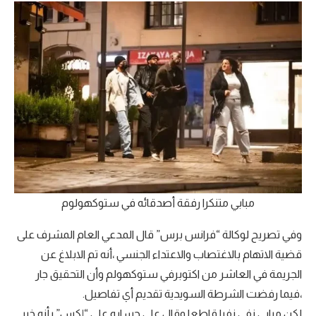
مبابي متنكرا رفقة أصدقائه في ستوكهولوم
وفي تصريح لوكالة “فرانس برس” قال المدعي العام المشرف على
قضية الاتهام بالاغتصاب والاعتداء الجنسي ،أنه تم الابلاغ عن
الجريمة في العاشر من اكتوبرفي ستوكهولم وأن التحقيق جار
،فيما رفضت الشرطة السويدية تقديم أي تفاصيل.
لكن مبابي نفى نفيا قاطعا وقال على حسابه على “إكس” بأنه خبر