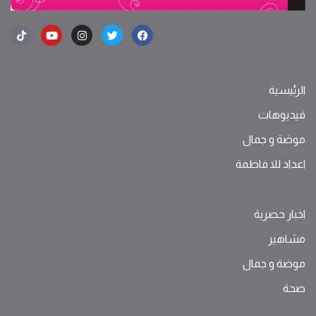
الرئيسية
فيديوهات
موضة ‫و‬ ‫‬‫جمال‬
اعداد للا فاطمة
اخبار حصرية
مشاهير
موضة ‫و‬ ‫‬‫جمال‬
صحة