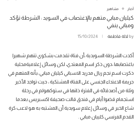
أخبار
مشاهير
كيليان مبابي متهم بالإغتصاب في السويد : الشرطة تؤكد
ومبابي ينفي
by
لالة فاطمة
15/10/2024
أكدت الشرطة السويدية ،أن فتاة تقدمت بشكوى تتهم شهيرا
باغتصابها ،دون ذكر اسم المعتدي، لكن وسائل إعلاميةمحلية
ذكرت اسم نجم ريال مدريد الاسباني كيليان مبابي ،بأنه المتهم في
جريمة الاعتداء الجنسي على الفتاة المشتكية ، حيث تواجد الأخير
وثلة من أصدقائه في الفترة ذاتها في ستوكهولم في رحلة
استجمام قضوا أيام في فندق قالت صحيفة اكسبريس بعدما
شاع الخبر في وسائل إعلام سويدية أن المشتبه به هو لاعب كرة
القدم الفرنسي كلييان مبابي .