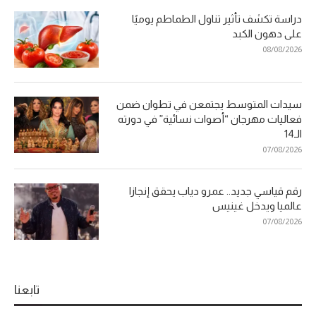
دراسة تكشف تأثير تناول الطماطم يوميًا
على دهون الكبد
08/08/2026
سيدات المتوسط يجتمعن في تطوان ضمن
فعاليات مهرجان “أصوات نسائية” في دورته
الـ14
07/08/2026
رقم قياسي جديد.. عمرو دياب يحقق إنجازا
عالميا ويدخل غينيس
07/08/2026
تابعنا