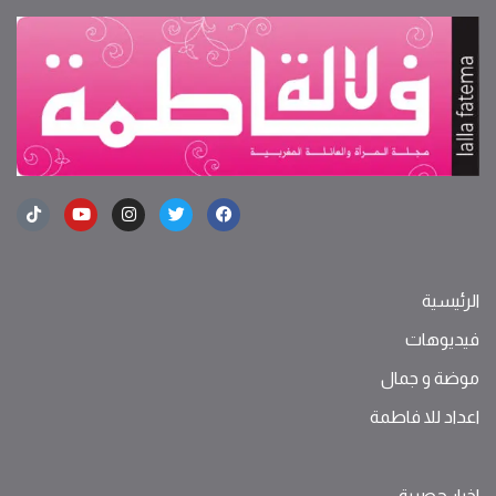
الرئيسية
فيديوهات
موضة ‫و‬ ‫‬‫جمال‬
اعداد للا فاطمة
اخبار حصرية