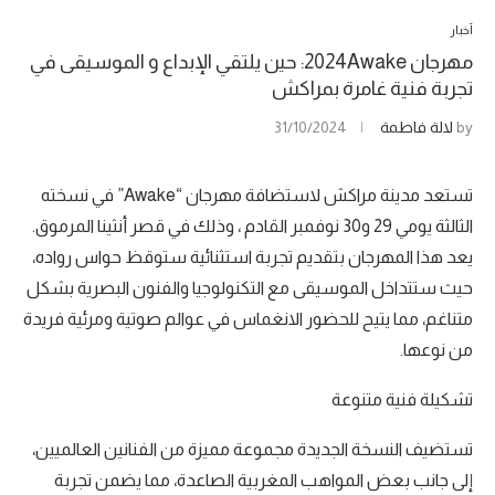
أخبار
مهرجان 2024Awake: حين يلتقي الإبداع و الموسيقى في
تجربة فنية غامرة بمراكش
by
لالة فاطمة
31/10/2024
تستعد مدينة مراكش لاستضافة مهرجان “Awake” في نسخته
الثالثة يومي 29 و30 نوفمبر القادم ، وذلك في قصر أنثينا المرموق.
يعد هذا المهرجان بتقديم تجربة استثنائية ستوقظ حواس رواده،
حيث ستتداخل الموسيقى مع التكنولوجيا والفنون البصرية بشكل
متناغم، مما يتيح للحضور الانغماس في عوالم صوتية ومرئية فريدة
من نوعها.
تشكيلة فنية متنوعة
تستضيف النسخة الجديدة مجموعة مميزة من الفنانين العالميين،
إلى جانب بعض المواهب المغربية الصاعدة، مما يضمن تجربة