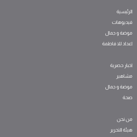
الرئيسية
فيديوهات
موضة ‫و‬ ‫‬‫جمال‬
اعداد للا فاطمة
اخبار حصرية
مشاهير
موضة ‫و‬ ‫‬‫جمال‬
صحة
من نحن
هيئة التحرير