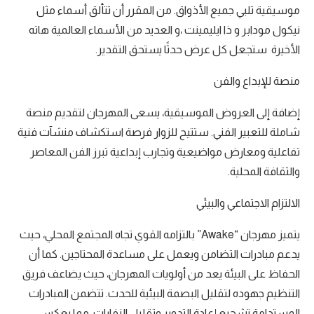
موسيقية تلبي جميع الأذواق. من المقرر أن تتألق أسماء مثل
نيكول مودابر و ذا ايليمينت ،و العديد من الأسماء العالمية هاته
الأخيرة ستجعل كل عرض حدثًا يستحق التقدير.
منصة للإبداع والفن
إضافة إلى العروض الموسيقية، يسعى المهرجان لتقديم منصة
شاملة للتعبير الفني. ستتيح للزوار فرصة استكشاف منشآت فنية
تفاعلية ومعارض مواضيعية وتجارب إبداعية تبرز الفن المعاصر
والثقافة المحلية.
الالتزام الاجتماعي والبيئي
يتميز مهرجان “Awake” بالتزامه القوي تجاه المجتمع المحلي، حيث
يدعم مبادرات التضامن ويعمل على مساعدة المحتاجين. كما أن
الحفاظ على البيئة يعد من أولويات المهرجان، حيث يضاعف فريق
التنظيم جهوده لتقليل البصمة البيئية للحدث. تتضمن المبادرات
المستدامة تشجيع إعادة التدوير وتقليل النفايات، مما يعكس