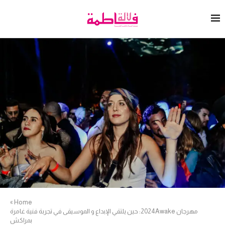
»
Home
مهرجان 2024Awake: حين يلتقي الإبداع و الموسيقى في تجربة فنية غامرة
بمراكش