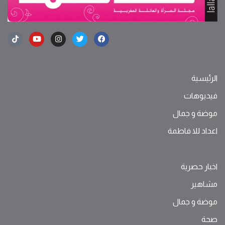
الرئيسية
فيديوهات
موضة ‫و‬ ‫‬‫جمال‬
اعداد للا فاطمة
اخبار حصرية
مشاهير
موضة ‫و‬ ‫‬‫جمال‬
صحة