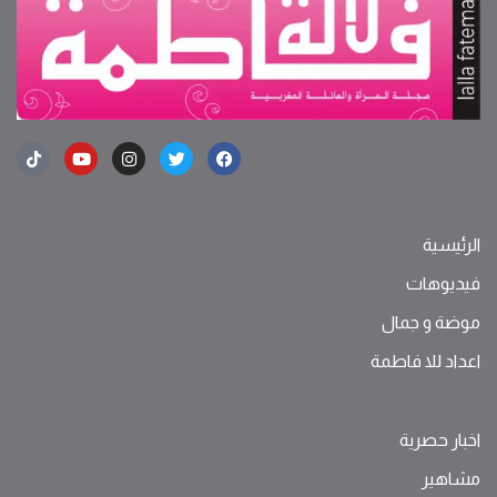
الرئيسية
فيديوهات
موضة ‫و‬ ‫‬‫جمال‬
اعداد للا فاطمة
اخبار حصرية
مشاهير