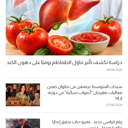
دراسة تكشف تأثير تناول الطماطم يوميًا على دهون الكبد
08/08/2026
سيدات المتوسط يجتمعن في تطوان ضمن
فعاليات مهرجان “أصوات نسائية” في دورته
الـ14
07/08/2026
رقم قياسي جديد.. عمرو دياب يحقق إنجازا
عالميا ويدخل غينيس