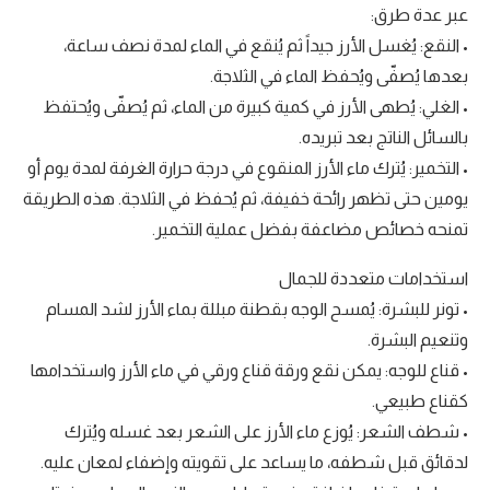
عبر عدة طرق:
• النقع: يُغسل الأرز جيداً ثم يُنقع في الماء لمدة نصف ساعة،
بعدها يُصفّى ويُحفظ الماء في الثلاجة.
• الغلي: يُطهى الأرز في كمية كبيرة من الماء، ثم يُصفّى ويُحتفظ
بالسائل الناتج بعد تبريده.
• التخمير: يُترك ماء الأرز المنقوع في درجة حرارة الغرفة لمدة يوم أو
يومين حتى تظهر رائحة خفيفة، ثم يُحفظ في الثلاجة. هذه الطريقة
تمنحه خصائص مضاعفة بفضل عملية التخمير.
استخدامات متعددة للجمال
• تونر للبشرة: يُمسح الوجه بقطنة مبللة بماء الأرز لشد المسام
وتنعيم البشرة.
• قناع للوجه: يمكن نقع ورقة قناع ورقي في ماء الأرز واستخدامها
كقناع طبيعي.
• شطف الشعر: يُوزع ماء الأرز على الشعر بعد غسله ويُترك
لدقائق قبل شطفه، ما يساعد على تقويته وإضفاء لمعان عليه.