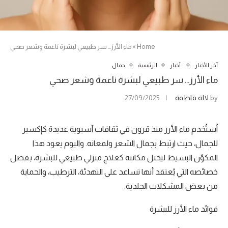
Home
»
ماء الأرز… سر طبيعي لبشرة ناعمة وشعر صحي
آخر الأخبار
أخبار
الرئيسية
جمال
ماء الأرز… سر طبيعي لبشرة ناعمة وشعر صحي
by
لالة فاطمة
27/09/2025
اُستُخدم ماء الأرز منذ قرون في ثقافات آسيوية عديدة كإكسير
للجمال، حيث ارتبط بجمال الشعر ولمعانه. واليوم يعود هذا
المكوّن البسيط ليحتل مكانته كعلاج منزلي طبيعي للبشرة، بفضل
خصائصه التي يُعتقد أنها تساعد على التهدئة، الترطيب، والحماية
من بعض المشكلات الجلدية.
فوائد ماء الأرز للبشرة