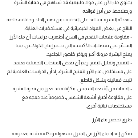
يحتوي ماء الأرز على مواد طبيعية قد تساهم في حماية البشرة
وإصلاحها. من أبرز فوائده:
• تهدئة البشرة: يساعد على التخفيف من تهيج الجلد وجفافه، خاصة
الناتج عن بعض المواد الكيميائية في مستحضرات العناية.
• مقاومة علامات التقدم في السن: أظهرت دراسات أن ماء الأرز
المخمّر غني بمضادات الأكسدة التي تدعم إنتاج الكولاجين، مما
يمنح البشرة مرونة أكبر ويؤخر ظهور التجاعيد.
• التفتيح وتقليل البقع: رغم أن بعض المنتجات التجميلية تعتمد
على مستخلص ماء الأرز لتفتيح البشرة، إلا أن الدراسات العلمية لم
تثبت فعاليته بشكل قاطع.
• الحماية من أشعة الشمس: مكوّناته قد تعزز من قدرة البشرة
على مقاومة أضرار أشعة الشمس، خصوصاً عند دمجه مع
مستخلصات نباتية أخرى.
طرق تحضير ماء الأرز
يمكن إعداد ماء الأرز في المنزل بسهولة وبكلفة شبه معدومة