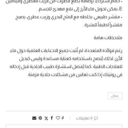
• حمام استرخاء: بإضافة بضع قطرات من الزيت العطري وفيتامين
E، يمكن تحويل ماء الأرز إلى نقع مهدئ للجسم.
• مقشر طبيعي: بخلطه مع الملح البحري وزيت عطري، يصبح
مقشراً لطيفاً للبشرة.
ملاحظات هامة
رغم فوائده المتعددة، لم تُثبت جميع الادعاءات العلمية حول ماء
الأرز، لذلك يُنصح باستخدامه كعناية مساعدة وليس كبديل
للعلاجات الطبية. كما يُفضل استشارة طبيب الجلدية قبل إدخاله
في روتينك إذا كنت تعانين من مشكلات جلدية مزمنة.
جمال
0 تعليقات
0