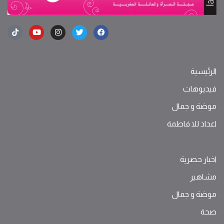
الرئيسية
فيديوهات
موضة ‫و‬ ‫‬‫جمال‬
اعداد للا فاطمة
اخبار حصرية
مشاهير
موضة ‫و‬ ‫‬‫جمال‬
صحة