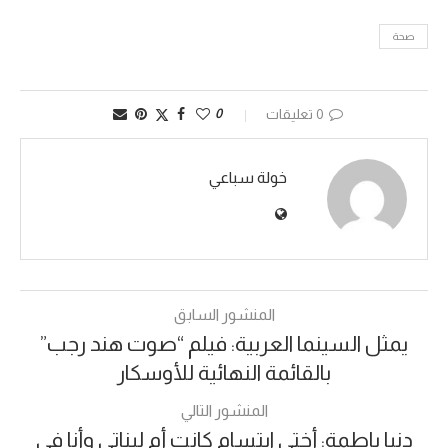
صحة
0 تعليقات
0
خولة سباعي
المنشور السابق
يمثل السينما العربية: فيلم “صوت هند رجب”
بالقائمة النهائية للأوسكار
المنشور التالي
دنيا باطمة: أختي ابتسام كانت أم لبناتي وأنا في