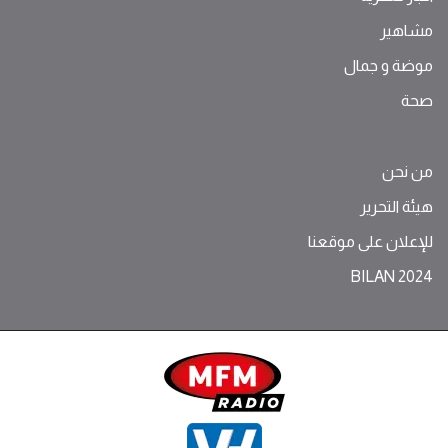
مشاهير
موضة ‫و‬ ‫‬‫جمال‬
صحة
من نحن
هيئة التحرير
للإعلان على موقعنا
BILAN 2024