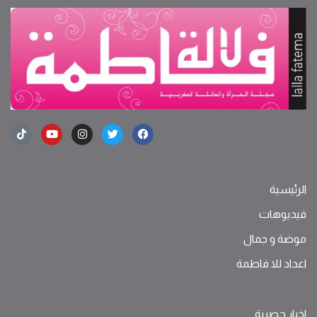
الرئيسية
فيديوهات
موضة ‫و‬ ‫‬‫جمال‬
اعداد للا فاطمة
اخبار حصرية