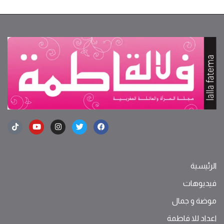
الرئيسية
فيديوهات
موضة ‫و‬ ‫‬‫جمال‬
اعداد للا فاطمة