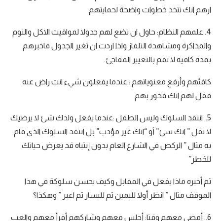
ارهم انك تتخذ خطوات واضحة لحمايتهم
4..علمهم النظام: حاول ان تضع لهم جدولا لمواقيت الاكل والنوم
والمذاكرة ومشاهدة التلفاز واذا اردت ان تغير الجدول فاخبرهم
بمدة كافيه لا تقم بالتغيير المفاجئ.
كافئهم وأرفع معنوياتهم : عندما يفعلون شيء انت راض عنه
فقل لهم انك فخور بهم
5.. انتقد السلوك وليس الطفل :عندما يفعل ولدك شئ لا يرضيك
لا تقل ” انك سئ” أو “انك غير مؤدب” بل انتقد السلوك الذى قام
به مثال ” الركض في الشارع العام بدون إنتباه قد يعرض حياتك
للخطر”
ثم أخبره ماذا يفعل في المقابل وكيف يحسن سلوكة في هذا
الموقف مثال ” انظر أولا لليمين ثم لليسار ثم اعبر ” وهكذا؟
6.. أمضى معهم وقتا: أجلس معهم وشاركهم أقرأ معهم والعب