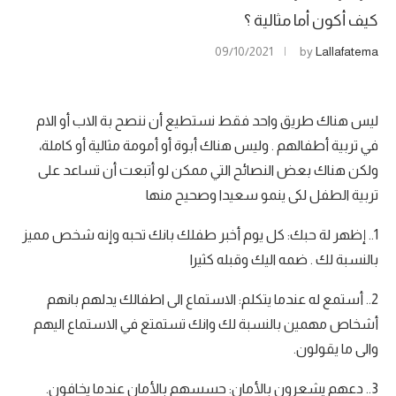
كيف أكون أما مثالية ؟
09/10/2021
by
Lallafatema
ليس هناك طريق واحد فقط نستطيع أن ننصح بة الاب أو الام
في تربية أطفالهم . وليس هناك أبوة أو أمومة مثالية أو كاملة،
ولكن هناك بعض النصائح التي ممكن لو أتبعت أن تساعد على
تربية الطفل لكى ينمو سعيدا وصحيح منها
1.. إظهر لة حبك: كل يوم أخبر طفلك بانك تحبه وإنه شخص مميز
بالنسبة لك . ضمه اليك وقبله كثيرا
2.. أستمع له عندما يتكلم: الاستماع الى اطفالك يدلهم بانهم
أشخاص مهمين بالنسبة لك وانك تستمتع في الاستماع اليهم
والى ما يقولون.
3.. دعهم يشعرون بالأمان: حسسهم بالأمان عندما يخافون.