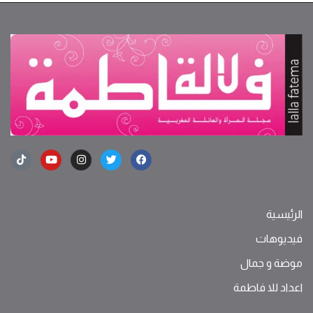
الرئيسية
فيديوهات
موضة ‫و‬ ‫‬‫جمال‬
اعداد للا فاطمة