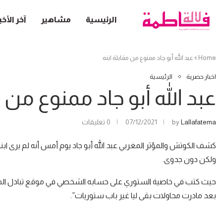
الرئيسية
مشاهير
آخر الأخب
Home
»
عبد الله أبو جاد ممنوع من مقابلة ابنه
اخبار حصرية
الرئيسية
عبد الله أبو جاد ممنوع من م
Lallafatema
by
07/12/2021
0 تعليقات
كشف الكوتش والمؤثر المغربي عبد الله أبو جاد يوم أمس أنه لم يرى اب
ولكن دون جدوى.
حيث كتب في خاصية الستوري على حسابه الشخصي في موقع تبادل الص
بعد مادرت محاولات بقى ليا غير باب ستوريات”.