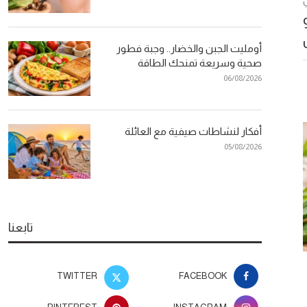
أومليت الجبن والخضار.. وجبة فطور
صحية وسريعة تمنحك الطاقة
06/08/2026
أفكار لنشاطات صيفية مع العائلة
05/08/2026
تابعنا
دراسة علمية: تقليل البروتين قد يساهم
TWITTER
FACEBOOK
في إطالة العمر لدى بعض الأشخاص
بعمل اج