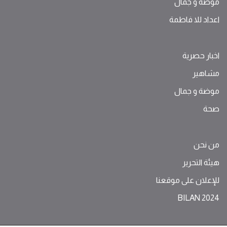
موضة ‫و‬ ‫‬‫جمال‬
اعداد للا فاطمة
اخبار حصرية
مشاهير
موضة ‫و‬ ‫‬‫جمال‬
صحة
من نحن
هيئة التحرير
للإعلان على موقعنا
BILAN 2024