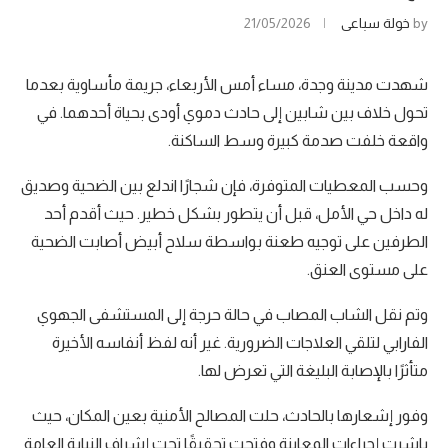
by
خولة سباعي
21/05/2026
شهدت مدينة وجدة، مساء أمس الأربعاء، جريمة مأساوية بعدما
تحول خلاف بين شابين إلى حادث دموي أودى بحياة أحدهما. في
واقعة خلفت صدمة كبيرة وسط الساكنة.
وحسب المعطيات المتوفرة، فإن شجارًا اندلع بين الضحية وصديق
له داخل حي الأمل، قبل أن يتطور بشكل خطير. حيث أقدم أحد
الطرفين على توجيه طعنة بواسطة سلاح أبيض أصابت الضحية
على مستوى العنق.
وتم نقل الشاب المصاب في حالة حرجة إلى المستشفى الجهوي
الفارابي لتلقي العلاجات الضرورية. غير أنه لفظ أنفاسه الأخيرة
متأثرًا بالإصابة البليغة التي تعرض لها.
وفور إشعارها بالحادث، حلت المصالح الأمنية بعين المكان، حيث
باشرت إجراءات المعاينة وفتحت تحقيقًا تحت إشراف النيابة العامة