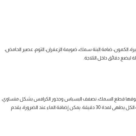
ميرة، الكمون، ضامة البنة سمك، ضويمة الزعفران، الثوم، عصير الحامض،
 لبضع دقائق داخل الثلاجة.
وقها قطع السمك، نصفف البسباس وجذور الكرافس بشكل متساوي،
نخلط باقي الشرمولة مع نصف كأس من الماء، نسقي بها الخضر ونترك الكل يطهى لمدة 30 دقيقة. يمكن إضافة الماء عند الضرورة، يقدم