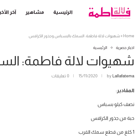
الرئيسية
مشاهير
آخر الأخب
Home
»
شهيوات لالة فاطمة: السمك بالبسباس وجذور الكرافس
اخبار حصرية
الرئيسية
شهيوات لالة فاطمة: الس
Lallafatema
by
15/11/2020
0 تعليقات
المقادير
:
نصف كيلو بسباس
حبة من جذور الكرافس
1 كلغ من قطع سمك القرب