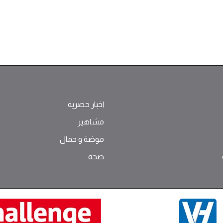
اخبار حصرية
مشاهير
موضة ‫و‬ ‫‬‫جمال‬
صحة