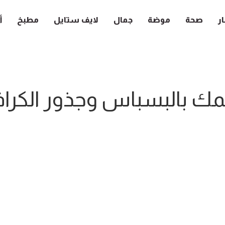
ار
صحة
موضة
جمال
لايف ستايل
مطبخ
أ
مك بالبسباس وجذور الكر