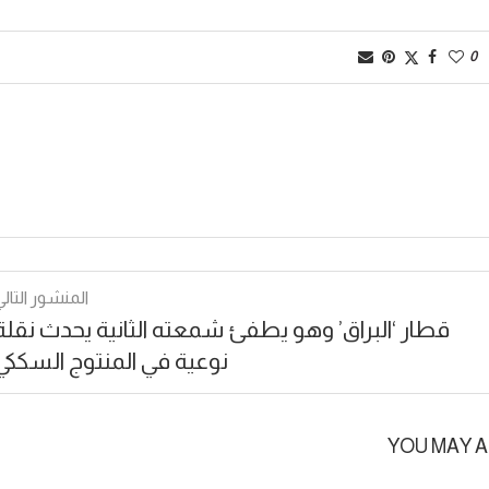
0
المنشور التالي
قطار ‘البراق’ وهو يطفئ شمعته الثانية يحدث نقلة
نوعية في المنتوج السككي
YOU MAY A