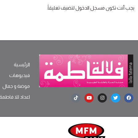
يجب أنت تكون
مسجل الدخول
لتضيف تعليقاً.
الرئيسية
فيديوهات
موضة ‫و‬ ‫‬‫جمال‬
اعداد للا فاطمة