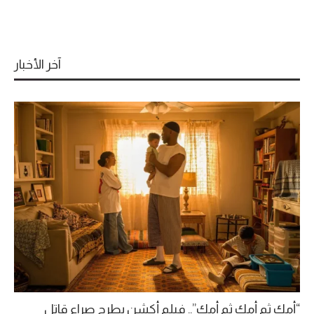
آخر الأخبار
“أمك ثم أمك ثم أمك”.. فيلم أكشن يطرح صراع قاتل