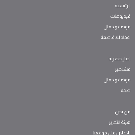
الرئيسية
فيديوهات
موضة ‫و‬ ‫‬‫جمال‬
اعداد للا فاطمة
اخبار حصرية
مشاهير
موضة ‫و‬ ‫‬‫جمال‬
صحة
من نحن
هيئة التحرير
للإعلان على موقعنا