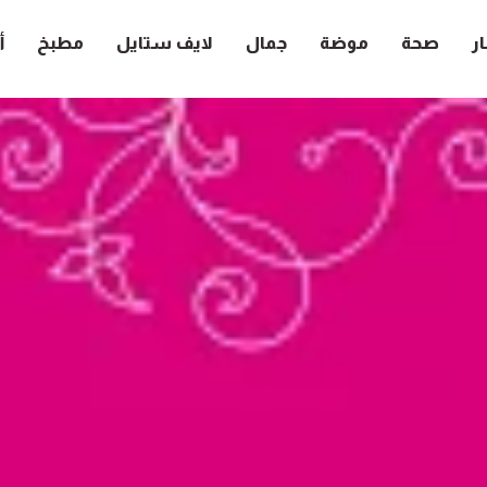
ار
صحة
موضة
جمال
لايف ستايل
مطبخ
أ