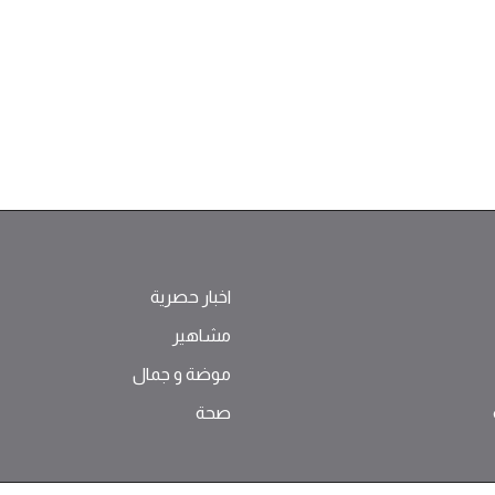
اخبار حصرية
مشاهير
موضة ‫و‬ ‫‬‫جمال‬
صحة