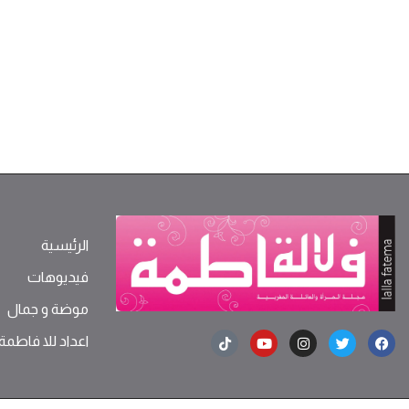
الرئيسية
فيديوهات
موضة ‫و‬ ‫‬‫جمال‬
اعداد للا فاطمة