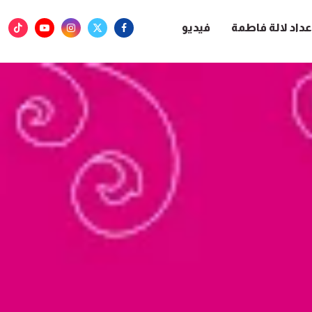
عداد لالة فاطمة
فيديو