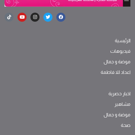
الرئيسية
فيديوهات
موضة ‫و‬ ‫‬‫جمال‬
اعداد للا فاطمة
اخبار حصرية
مشاهير
موضة ‫و‬ ‫‬‫جمال‬
صحة