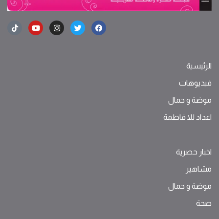
الرئيسية
فيديوهات
موضة ‫و‬ ‫‬‫جمال‬
اعداد للا فاطمة
اخبار حصرية
مشاهير
موضة ‫و‬ ‫‬‫جمال‬
صحة