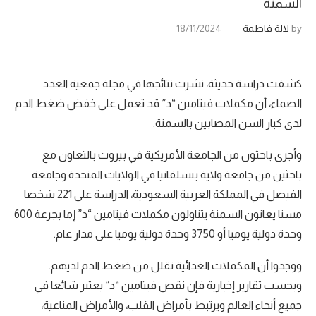
السمنة
by
لالة فاطمة
18/11/2024
كشفت دراسة حديثة، نشرت نتائجها في مجلة جمعية الغدد
الصماء، أن مكملات فيتامين “د” قد تعمل على خفض ضغط الدم
لدى كبار السن المصابين بالسمنة.
وأجرى باحثون من الجامعة الأمريكية في بيروت بالتعاون مع
باحثين من جامعة ولاية بنسلفانيا في الولايات المتحدة وجامعة
الفيصل في المملكة العربية السعودية، الدراسة على 221 شخصا
مسنا يعانون السمنة يتناولون مكملات فيتامين “د” إما بجرعة 600
وحدة دولية يوميا أو 3750 وحدة دولية يوميا على مدار عام.
ووجدوا أن المكملات الغذائية تقلل من ضغط الدم لديهم.
وبحسب تقارير إخبارية فإن نقص فيتامين “د” يعتبر شائعا في
جميع أنحاء العالم ويرتبط بأمراض القلب، والأمراض المناعية،