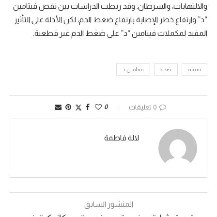
والالتهابات، والسرطان. وقد ربطت الدراسات بين نقص فيتامين
“د” وارتفاع خطر الإصابة بارتفاع ضغط الدم، لكن الأدلة على التأثير
المفيد لمكملات فيتامين “د” على ضغط الدم غير قطعية.
سمنة
صحة
فيتامين د
0 تعليقات
0
لالة فاطمة
المنشور السابق