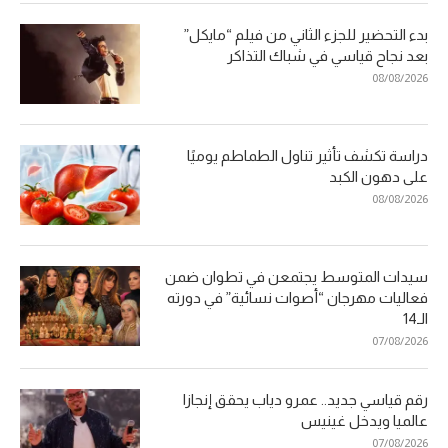
بدء التحضير للجزء الثاني من فيلم “مايكل”
بعد نجاح قياسي في شباك التذاكر
08/08/2026
دراسة تكشف تأثير تناول الطماطم يوميًا
على دهون الكبد
08/08/2026
سيدات المتوسط يجتمعن في تطوان ضمن
فعاليات مهرجان “أصوات نسائية” في دورته
الـ14
07/08/2026
رقم قياسي جديد.. عمرو دياب يحقق إنجازا
عالميا ويدخل غينيس
07/08/2026