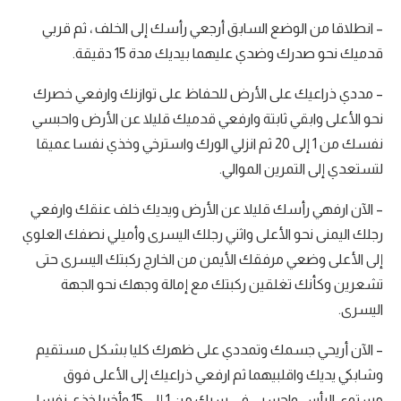
– انطلاقا من الوضع السابق أرجعي رأسك إلى الخلف ، ثم قربي
قدميك نحو صدرك وضدي عليهما بيديك مدة 15 دقيقة.
– مددي ذراعيك على الأرض للحفاظ على توازنك وارفعي خصرك
نحو الأعلى وابقي ثابتة وارفعي قدميك قليلا عن الأرض واحبسي
نفسك من 1 إلى 20 ثم انزلي الورك واسترخي وخذي نفسا عميقا
لتستعدي إلى التمرين الموالي.
– الآن ارفهي رأسك قليلا عن الأرض ويديك خلف عنقك وارفعي
رجلك اليمنى نحو الأعلى واثني رجلك اليسرى وأميلي نصفك العلوي
إلى الأعلى وضعي مرفقك الأيمن من الخارج ركبتك اليسرى حتى
تشعرين وكأنك تغلقين ركبتك مع إمالة وجهك نحو الجهة
اليسرى.
– الآن أريحي جسمك وتمددي على ظهرك كليا بشكل مستقيم
وشابكي يديك واقلبيهما ثم ارفعي ذراعيك إلى الأعلى فوق
مستوى الرأس واحسبي في سرك من 1 إلى 15 وأخيرا خذي نفسا