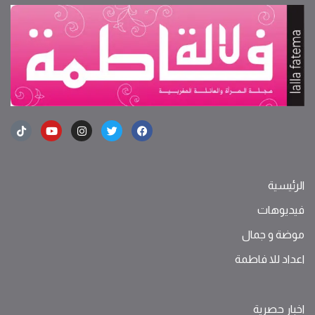
الرئيسية
فيديوهات
موضة ‫و‬ ‫‬‫جمال‬
اعداد للا فاطمة
اخبار حصرية