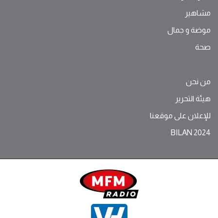
مشاهير
موضة ‫و‬ ‫‬‫جمال‬
صحة
من نحن
هيئة التحرير
للإعلان على موقعنا
BILAN 2024