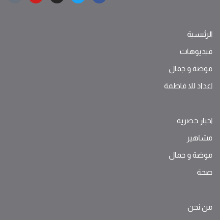
الرئيسية
فيديوهات
موضة ‫و‬ ‫‬‫جمال‬
اعداد للا فاطمة
اخبار حصرية
مشاهير
موضة ‫و‬ ‫‬‫جمال‬
صحة
من نحن