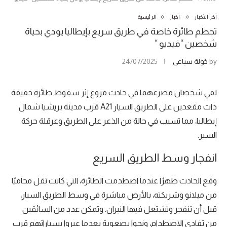
آخر الأخبار
أخبار
الرئيسية
تحطم طائرة خاصة في طريق سريع بإيطاليا يودي بحياة
شخصين “فيديو “
by
خولة سباعي
24/07/2025
لقي شخصان مصرعهما في حادث مروع إثر سقوط طائرة خفيفة
ذات مقعدين على الطريق السيار A21 قرب مدينة بريشيا شمال
إيطاليا، مما تسبب في حالة من الذعر على الطريق وعرقلة حركة
السير.
انفجار وسط الطريق السريع
وقع الحادث ظهرًا عندما اصطدمت الطائرة، التي كانت تقل محاميًا
من ميلانو وشريكته، بالأرض مباشرة في وسط الطريق السيار،
قبل أن تنفجر وتشتعل فيها النيران. وتمكن عدد من السائقين
من تفادي الاصطدام، ونجوا بصعوبة بعدما عبروا بسياراتهم قرب