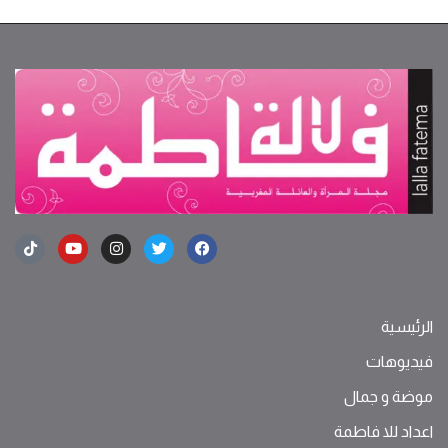
الرئيسية
فيديوهات
موضة ‫و‬ ‫‬‫جمال‬
اعداد للا فاطمة