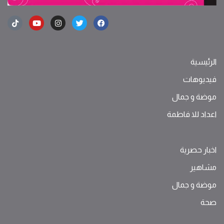
الرئيسية
فيديوهات
موضة ‫و‬ ‫‬‫جمال‬
اعداد للا فاطمة
اخبار حصرية
مشاهير
موضة ‫و‬ ‫‬‫جمال‬
صحة