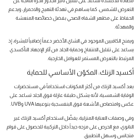
مضادة للأكسدة تساعد على تقليل تأثير الجذور الحرة الناتجة عن
التعرض للشمس. كما يساهم في تهدئة التهيج والاحمرار، ويدعم
الحفاظ على مظهر الشفاه الصحي بفضل خصائصه المنعشة
والمهدئة.
ويمنح الكافيين الموجود في الشاي الأخضر دعماً إضافياً للبشرة، إذ
يساعد على تقليل الانتفاخ وحماية الجلد من آثار الإجهاد التأكسدي
المرتبط بالتعرض المستمر للعوامل الخارجية.
أكسيد الزنك: المكوّن الأساسي للحماية
يعد أكسيد الزنك من أكثر المكونات استخداماً في مستحضرات
الوقاية الشمسية، لأنه يشكل طبقة عازلة فوق الجلد تساعد على
عكس وامتصاص الأشعة فوق البنفسجية بنوعيها UVA وUVB.
وفي وصفات العناية المنزلية، يفضّل استخدام أكسيد الزنك غير
النانوي، مع الحرص على مزجه جيداً داخل التركيبة للحصول على قوام
متجانس وسهل التطبيق.