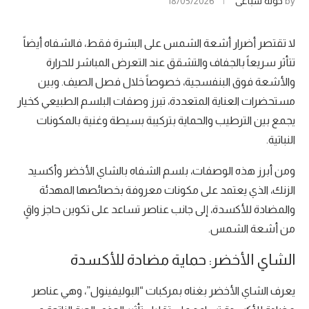
by
خولة سباعي
18/05/2026
لا تقتصر أضرار أشعة الشمس على البشرة فقط، فالشفاه أيضاً
تتأثر سريعاً بالجفاف والتشقق عند التعرض المباشر للحرارة
والأشعة فوق البنفسجية، خصوصاً خلال فصل الصيف. وبين
مستحضرات العناية المتعددة، تبرز وصفات البلسم الطبيعي كخيار
يجمع بين الترطيب والحماية بتركيبة بسيطة وغنية بالمكونات
النباتية.
ومن أبرز هذه الوصفات، بلسم الشفاه بالشاي الأخضر وأكسيد
الزنك، الذي يعتمد على مكونات معروفة بخصائصها المهدئة
والمضادة للأكسدة، إلى جانب عناصر تساعد على تكوين حاجز واقٍ
من أشعة الشمس.
الشاي الأخضر: حماية مضادة للأكسدة
يعرف الشاي الأخضر بغناه بمركبات “البوليفينول”، وهي عناصر