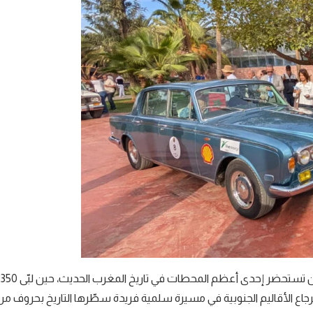
ويُعد رالي “طريق 75” أكثر من مجرد تظاهرة رياضية، فهو رحلة عبر الزمن تستحضر إحدى أعظم المحطات في تاريخ المغرب الحديث، حين لبّى 350
داء المغفور له جلالة الملك الحسن الثاني سنة 1975، لاسترجاع الأقاليم الجنوبية في مسيرة سلمية فريدة سطّرها التاريخ بحروف م