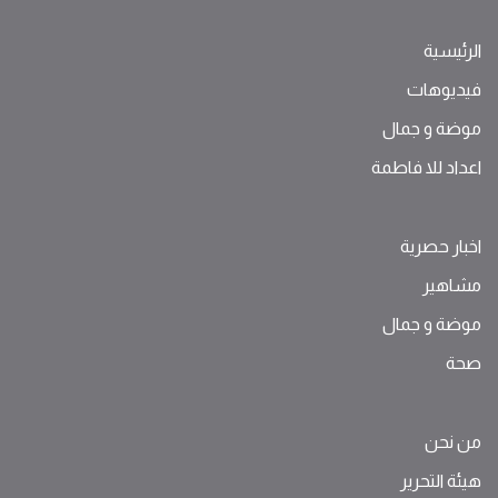
الرئيسية
فيديوهات
موضة ‫و‬ ‫‬‫جمال‬
اعداد للا فاطمة
اخبار حصرية
مشاهير
موضة ‫و‬ ‫‬‫جمال‬
صحة
من نحن
هيئة التحرير