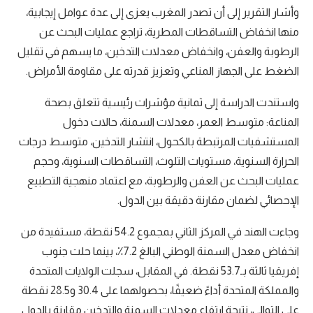
وأشار التقرير إلى أن تصدر المغرب يعزى إلى عدة عوامل إيجابية،
منها انخفاض التساقطات المطرية، تراجع عمليات البحث عن
الرطوبة والعفن، وانخفاض معدلات التدخين، ما يسهم في تقليل
الضغط على الجهاز المناعي وتعزيز قدرته على مقاومة الأمراض.
واستندت الدراسة إلى ثمانية مؤشرات رئيسية تتعلق بصحة
المناعة: متوسط العمر، معدلات السمنة، حالات دخول
المستشفيات المرتبطة بالكحول، انتشار التدخين، متوسط درجات
الحرارة السنوية، مستويات التلوث، التساقطات السنوية، وحجم
عمليات البحث عن العفن والرطوبة، مع اعتماد منهجية التطبيع
الإحصائي لضمان مقارنة دقيقة بين الدول.
وجاءت الهند في المركز الثاني بمجموع 54.2 نقطة، مستفيدة من
انخفاض معدل السمنة الوطني البالغ 7.2٪، بينما حلت جنوب
إفريقيا ثالثة بـ53.7 نقطة. في المقابل، سجلت الولايات المتحدة
والمملكة المتحدة أداءً ضعيفًا، بحصولهما على 30.4 و28.5 نقطة
على التوالي، نتيجة ارتفاع معدلات السمنة والتدخين مقارنة بالدول