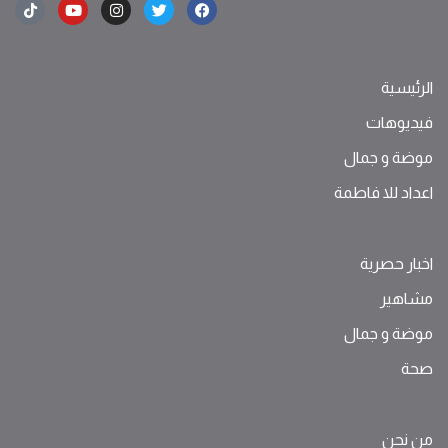
الرئيسية
فيديوهات
موضة ‫و‬ ‫‬‫جمال‬
اعداد للا فاطمة
اخبار حصرية
مشاهير
موضة ‫و‬ ‫‬‫جمال‬
صحة
من نحن