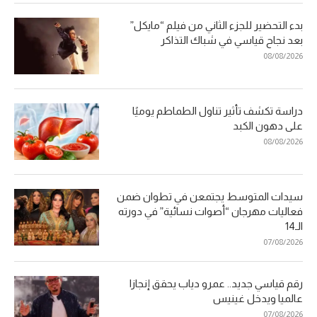
بدء التحضير للجزء الثاني من فيلم “مايكل”
بعد نجاح قياسي في شباك التذاكر
08/08/2026
دراسة تكشف تأثير تناول الطماطم يوميًا
على دهون الكبد
08/08/2026
سيدات المتوسط يجتمعن في تطوان ضمن
فعاليات مهرجان “أصوات نسائية” في دورته
الـ14
07/08/2026
رقم قياسي جديد.. عمرو دياب يحقق إنجازا
عالميا ويدخل غينيس
07/08/2026