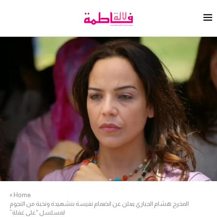
»
Home
المخرج هشام الجباري يعلن عن انضمام نفيسة بنشهيدة ونخبة من النجوم
لمسلسل “على غفلة”