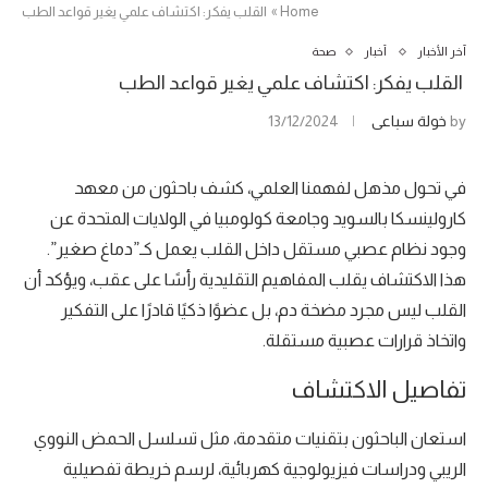
Home
»
القلب يفكر: اكتشاف علمي يغير قواعد الطب
آخر الأخبار
أخبار
صحة
القلب يفكر: اكتشاف علمي يغير قواعد الطب
by
خولة سباعي
13/12/2024
في تحول مذهل لفهمنا العلمي، كشف باحثون من معهد
كارولينسكا بالسويد وجامعة كولومبيا في الولايات المتحدة عن
وجود نظام عصبي مستقل داخل القلب يعمل كـ”دماغ صغير”.
هذا الاكتشاف يقلب المفاهيم التقليدية رأسًا على عقب، ويؤكد أن
القلب ليس مجرد مضخة دم، بل عضوًا ذكيًا قادرًا على التفكير
واتخاذ قرارات عصبية مستقلة.
تفاصيل الاكتشاف
استعان الباحثون بتقنيات متقدمة، مثل تسلسل الحمض النووي
الريبي ودراسات فيزيولوجية كهربائية، لرسم خريطة تفصيلية