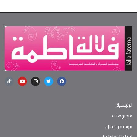
الرئيسية
فيديوهات
موضة ‫و‬ ‫‬‫جمال‬