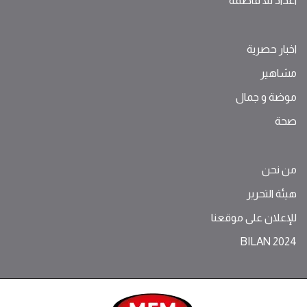
اعداد للا فاطمة
اخبار حصرية
مشاهير
موضة ‫و‬ ‫‬‫جمال‬
صحة
من نحن
هيئة التحرير
للإعلان على موقعنا
BILAN 2024