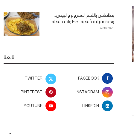
بطاطس باللحم المفروم والبيض…
وجبة منزلية شهية بخطوات سهلة
07/08/2026
تابعنا
وصفات طبيعية للجمال… خطوات
دراسة تكشف ع
بسيطة لبشرة مشرقة وإطلالة صحية
مفتاحا لتجدد 
TWITTER
FACEBOOK
26
07/08/2026
PINTEREST
INSTAGRAM
YOUTUBE
LINKEDIN