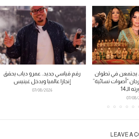
يجتمعن في تطوان
رقم قياسي جديد.. عمرو دياب يحقق
ان “أصوات نسائية”
إنجازا عالميا ويدخل غينيس
ه الـ14
07/08/2026
07/08/
LEAVE A 