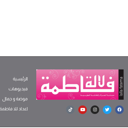
الرئيسية
فيديوهات
موضة ‫و‬ ‫‬‫جمال‬
اعداد للا فاطمة