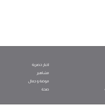
اخبار حصرية
مشاهير
موضة ‫و‬ ‫‬‫جمال‬
صحة