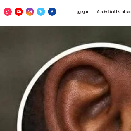
عداد لالة فاطمة
فيديو