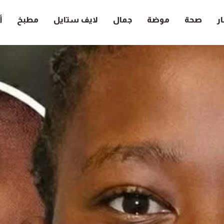
ار
صحة
موضة
جمال
لايف ستايل
مطبخ
أ