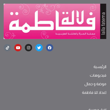
الرئيسية
فيديوهات
موضة ‫و‬ ‫‬‫جمال‬
اعداد للا فاطمة
اخبار حصرية