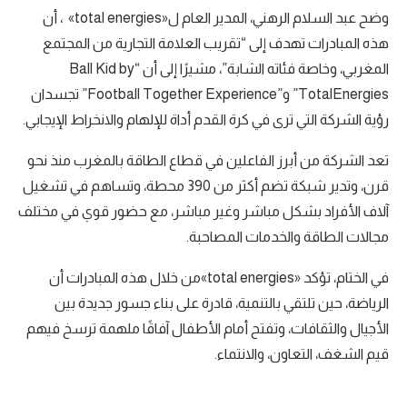
وضح عبد السلام الرهني، المدير العام ل«total energies» ، أن
هذه المبادرات تهدف إلى “تقريب العلامة التجارية من المجتمع
المغربي، وخاصة فئاته الشابة”، مشيرًا إلى أن “Ball Kid by
TotalEnergies” و”Football Together Experience” تجسدان
رؤية الشركة التي ترى في كرة القدم أداة للإلهام والانخراط الإيجابي.
تعد الشركة من أبرز الفاعلين في قطاع الطاقة بالمغرب منذ نحو
قرن، وتدير شبكة تضم أكثر من 390 محطة، وتساهم في تشغيل
آلاف الأفراد بشكل مباشر وغير مباشر، مع حضور قوي في مختلف
مجالات الطاقة والخدمات المصاحبة.
في الختام، تؤكد «total energies»من خلال هذه المبادرات أن
الرياضة، حين تلتقي بالتنمية، قادرة على بناء جسور جديدة بين
الأجيال والثقافات، وتفتح أمام الأطفال آفاقًا ملهمة ترسخ فيهم
قيم الشغف، التعاون، والانتماء.