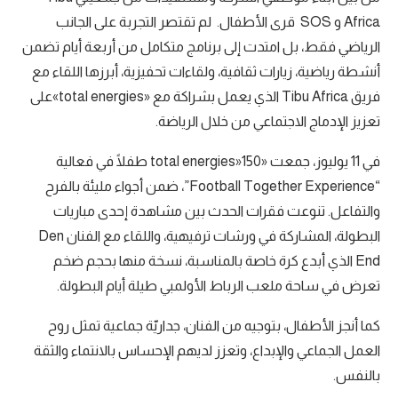
Africa و SOS قرى الأطفال. لم تقتصر التجربة على الجانب
الرياضي فقط، بل امتدت إلى برنامج متكامل من أربعة أيام تضمن
أنشطة رياضية، زيارات ثقافية، ولقاءات تحفيزية، أبرزها اللقاء مع
فريق Tibu Africa الذي يعمل بشراكة مع «total energies»على
تعزيز الإدماج الاجتماعي من خلال الرياضة.
في 11 يوليوز، جمعت «total energies»150 طفلًا في فعالية
“Football Together Experience”، ضمن أجواء مليئة بالفرح
والتفاعل. تنوعت فقرات الحدث بين مشاهدة إحدى مباريات
البطولة، المشاركة في ورشات ترفيهية، واللقاء مع الفنان Den
End الذي أبدع كرة خاصة بالمناسبة، نسخة منها بحجم ضخم
تعرض في ساحة ملعب الرباط الأولمبي طيلة أيام البطولة.
كما أنجز الأطفال، بتوجيه من الفنان، جداريّة جماعية تمثل روح
العمل الجماعي والإبداع، وتعزز لديهم الإحساس بالانتماء والثقة
بالنفس.