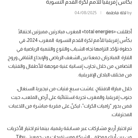
بكأس إفريقيا للأمم لكرة القدم النسوية
by
لالة فاطمة
04/08/2025
أطلقت «total energies» المغرب مبادرتين مميزتين احتفالًا
بكأس إفريقيا للأمم لكرة القدم النسوية المغرب 2024، في
خطوة تؤكد التزامها تجاه الشباب والتنوع والتنمية الرياضية في
القارة. المبادرتان جمعتا بين الشغف الرياضي والإبداع الثقافي وروح
التضامن، من خلال تجارب إنسانية غنية موجهة للأطفال والفتيات
من مختلف البلدان الإفريقية.
خلال مباراة الافتتاح، عاشت سبع فتيات من نيجيريا، السنغال،
جنوب إفريقيا، والمغرب تجربة استثنائية على أرض الملعب، حيث
قمن بدور “راميات الكرات”، ليكنّ على مقربة مباشرة من اللاعبات
المحترفات.
تم اختيار أربع مشاركات عبر مسابقة رقمية، بينما تم اختيار الأخريات
من بين أبناء موظفي الشركة ومستفيدات من جمعيتي Tibu