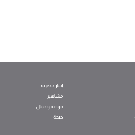
اخبار حصرية
مشاهير
موضة ‫و‬ ‫‬‫جمال‬
صحة