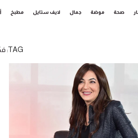
ار
صحة
موضة
جمال
لايف ستايل
مطبخ
أ
TAG:
فك