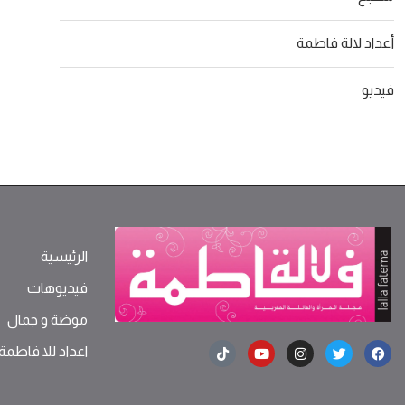
أعداد لالة فاطمة
فيديو
الرئيسية
فيديوهات
موضة ‫و‬ ‫‬‫جمال‬
اعداد للا فاطمة