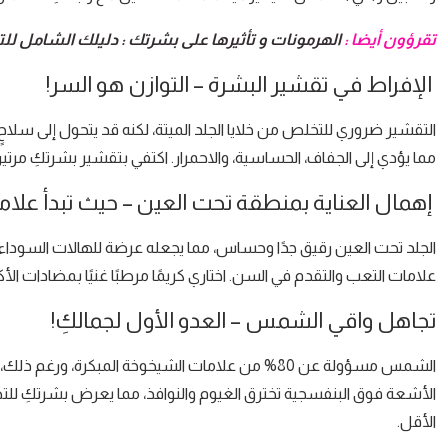
تقرؤون أيضا :
الهرمونات و تأثيرها على بشرتك : دليلك الشامل لل
الإفراط في تقشير البشرة – التوازن هو السر!
التقشير ضروري للتخلص من خلايا الجلد الميتة، لكنه قد يتحول إلى سلاحٍ 
مما يؤدي إلى الجفاف، الحساسية، والاحمرار. اكتفي بتقشير بشرتكِ مرتين
إهمال العناية بمنطقة تحت العين – حيث تبدأ علا
الجلد تحت العين رقيق جدًا وحساس، مما يجعله عرضة للهالات السودا
علامات التعب والتقدم في السن. اختاري كريمًا مرطبًا غنيًا بمضادات
تجاهل واقي الشمس – العدو الأول لجمالكِ!
الشمس مسؤولة عن 80% من علامات الشيخوخة المبكرة، و
الأقل.