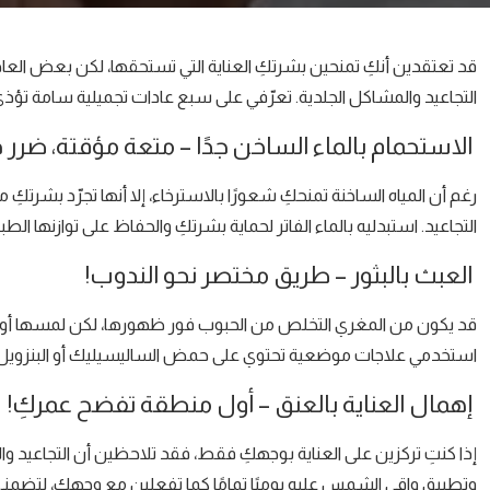
قد تعتقدين أنكِ تمنحين بشرتكِ العناية التي تستحقها، لكن بعض العاد
التجاعيد والمشاكل الجلدية. تعرّفي على سبع عادات تجميلية سامة تؤذي
الاستحمام بالماء الساخن جدًا – متعة مؤقتة، ضرر د
رغم أن المياه الساخنة تمنحكِ شعورًا بالاسترخاء، إلا أنها تجرّد بشرت
التجاعيد. استبدليه بالماء الفاتر لحماية بشرتكِ والحفاظ على توازنها الطب
العبث بالبثور – طريق مختصر نحو الندوب!
قد يكون من المغري التخلص من الحبوب فور ظهورها، لكن لمسها أو فقعها 
استخدمي علاجات موضعية تحتوي على حمض الساليسيليك أو البنزويل ب
إهمال العناية بالعنق – أول منطقة تفضح عمركِ!
إذا كنتِ تركزين على العناية بوجهكِ فقط، فقد تلاحظين أن التجاعيد
وتطبيق واقي الشمس عليه يوميًا تمامًا كما تفعلين مع وجهكِ، لتضمني 