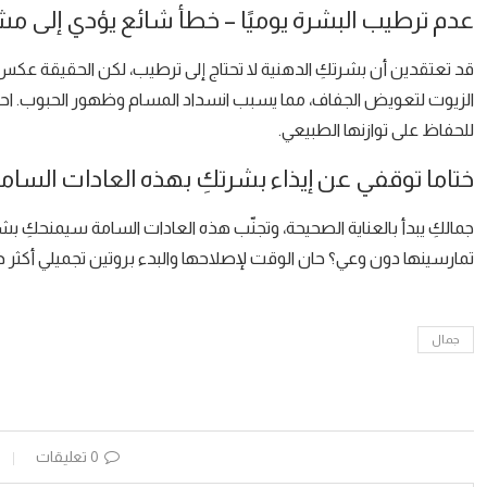
عدم ترطيب البشرة يوميًا – خطأ شائع يؤدي إلى 
قد تعتقدين أن بشرتكِ الدهنية لا تحتاج إلى ترطيب، لكن الحقيقة عكس ذل
الزيوت لتعويض الجفاف، مما يسبب انسداد المسام وظهور الحبوب. اح
للحفاظ على توازنها الطبيعي.
ختاما توقفي عن إيذاء بشرتكِ بهذه العادات السامة
جمالكِ يبدأ بالعناية الصحيحة، وتجنّب هذه العادات السامة سيمنحكِ ب
تمارسينها دون وعي؟ حان الوقت لإصلاحها والبدء بروتين تجميلي أكثر ذك
جمال
0 تعليقات