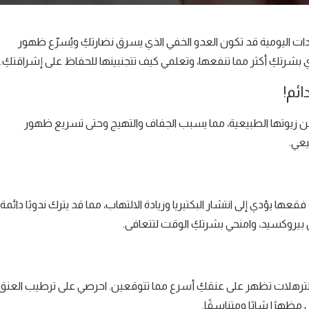
ات اليومية قد تكون العدو الخفي الذي يسرق نضارتكِ ويُسرّع ظهور
 بشرتكِ أكثر مما تنفعها، وتعلمي كيف تتجنبينها للحفاظ على إشراقتكِ.
ائم!
كِ من زيوتها الطبيعية، مما يسبب الجفاف والتهيج وحتى تسريع ظهور
يعي.
يؤدي إلى انتشار البكتيريا وزيادة الالتهاب، مما قد يترك ندوبًا دائمة.
يروكسيد، وامنحي بشرتكِ الوقت لتتعافى.
 والترهلات تظهر على عنقكِ أسرع مما تتوقعين. احرصي على ترطيب العنق
مظهرًا شابًا ومتناسقًا.