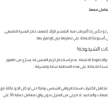
تعامل معها
ذو حدّين إذا أفرطتِ فيه. التقشير الزائد يُضعف حاجز البشرة الطبيعي،
 أسبوعيًا للحفاظ على نضارتها دون الإضرار بها.
مات الشيخوخة!
ء والخطوط الدقيقة. عدم استخدام كريم العينين قد يسرّع من ظهور
 الأكسدة للحفاظ على هذه المنطقة شابة ومشرقة.
رغم ذلك، تتجاهل الكثيرات استخدام واقي الشمس يوميًا! حتى لو كان الجو غائمًا، فإ
الأشعة فوق البنفسجية تخترق الغيوم والنوافذ، مما يعرض بشرتكِ للتصبغات والتجاعيد. لا تخرجي من المنزل بدون واقٍ بمعامل حماية 30 على