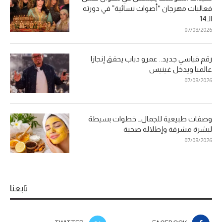
فعاليات مهرجان “أصوات نسائية” في دورته
الـ14
07/08/2026
رقم قياسي جديد.. عمرو دياب يحقق إنجازا
عالميا ويدخل غينيس
07/08/2026
وصفات طبيعية للجمال… خطوات بسيطة
لبشرة مشرقة وإطلالة صحية
07/08/2026
تابعنا