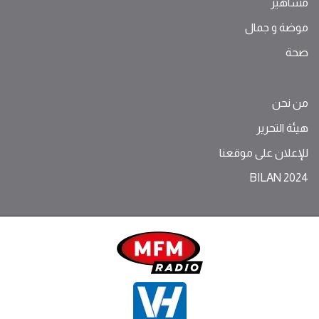
مشاهير
موضة ‫و‬ ‫‬‫جمال‬
صحة
من نحن
هيئة التحرير
للإعلان على موقعنا
BILAN 2024