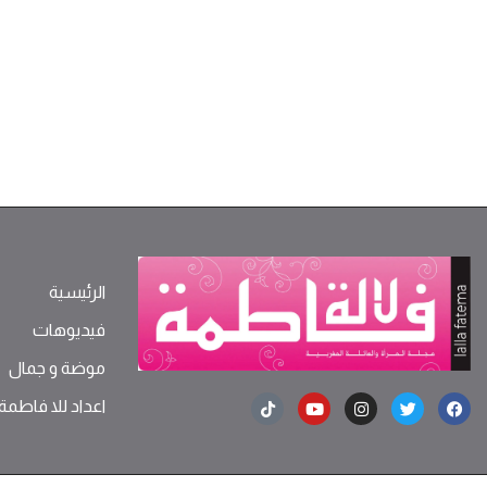
الرئيسية
فيديوهات
موضة ‫و‬ ‫‬‫جمال‬
اعداد للا فاطمة