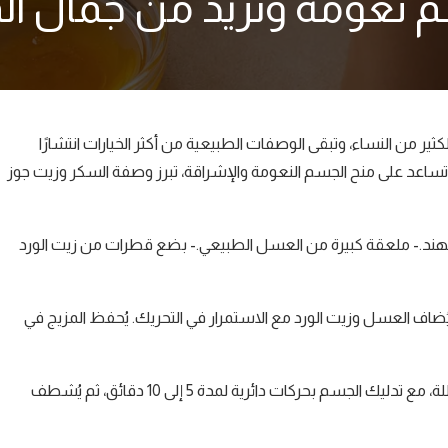
 نعومة وتزيد من جمال الم
لكثير من النساء، وتبقى الوصفات الطبيعية من أكثر الخيارات انتشارًا
ساعد على منح الجسم النعومة والإشراقة، تبرز وصفة السكر وزيت جوز
- 3 ملاعق كبيرة من زيت جوز الهند.- ملعقة كبيرة من العسل الطبيعي.- بضع قطرات من زيت الورد
يُضاف العسل وزيت الورد مع الاستمرار في التحريك. يُحفظ المزيج في
طريقة الاستخدام:يُستخدم الخليط مرة أو مرتين أسبوعيًا على بشرة مبللة، مع تدليك الجسم بحركات دائرية لمدة 5 إلى 10 دقائق، ثم يُشطف