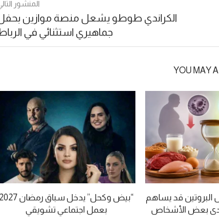
المنشور التالي
الكراندي طوطو يشعل منصة موازين بحفل
جماهيري استثنائي في الرباط
YOU MAY A
ل البروتين قد يساهم
“بيض وكحل” يدخل سباق رمضان 027
 لدى بعض الأشخاص
بعمل اجتماعي تشويقي