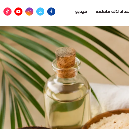
عداد لالة فاطمة
فيديو