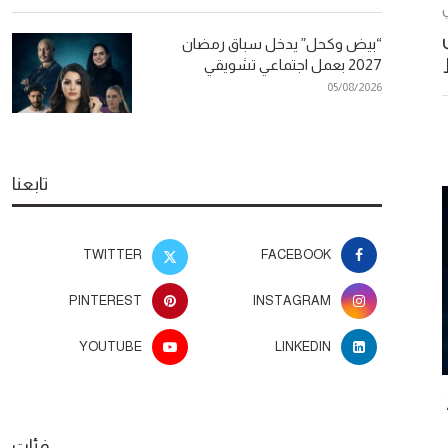
“بيض وكحل” يدخل سباق رمضان
2027 بعمل اجتماعي تشويقي
05/08/2026
تابعنا
TWITTER
FACEBOOK
PINTEREST
INSTAGRAM
YOUTUBE
LINKEDIN
2
بعد أيام من طرحها.. أغنية نورة فتحي
أفضل الوصفات
وماعز تتصدر المشاهدات بـ15 مليون
الأظافر وت
فئات