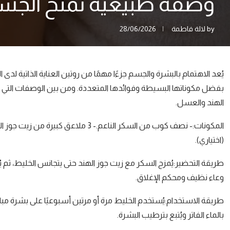
وصفة طبيعية تمنح الجسم
by
لالة فاطمة
28/06/2026
يُعد الاهتمام بالبشرة والجسم جزءًا مهمًا من روتين العناية الذاتية لدى ا
بفضل مكوناتها البسيطة وفوائدها المتعددة. ومن بين الوصفات التي ت
الهند والعسل.
المكونات:- نصف كوب من السكر الناعم.
(اختياري).
طريقة التحضير:يُمزج السكر مع زيت جوز الهند حتى يتجانس الخليط، ثم 
وعاء نظيف ومحكم الإغلاق.
بالماء الفاتر ويُتبع بترطيب البشرة.