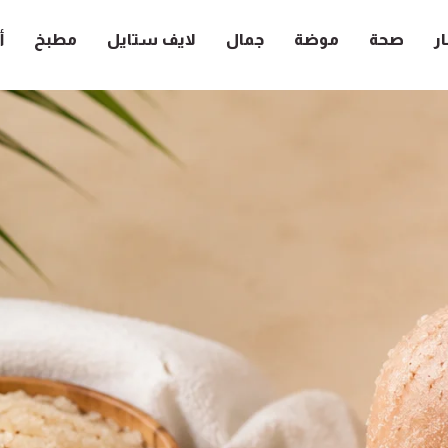
ار
صحة
موضة
جمال
لايف ستايل
مطبخ
أ