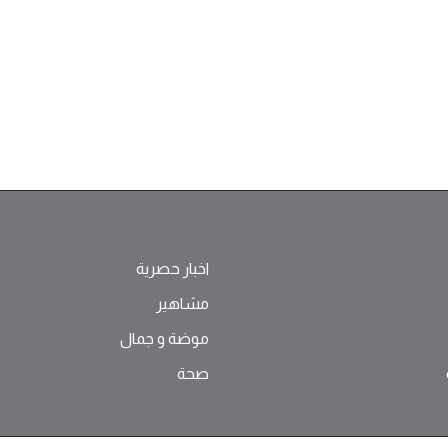
اخبار حصرية
مشاهير
موضة ‫و‬ ‫‬‫جمال‬
صحة