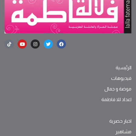
الرئيسية
فيديوهات
موضة ‫و‬ ‫‬‫جمال‬
اعداد للا فاطمة
اخبار حصرية
مشاهير