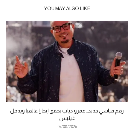
YOU MAY ALSO LIKE
رقم قياسي جديد.. عمرو دياب يحقق إنجازا عالميا ويدخل
غينيس
07/08/2026