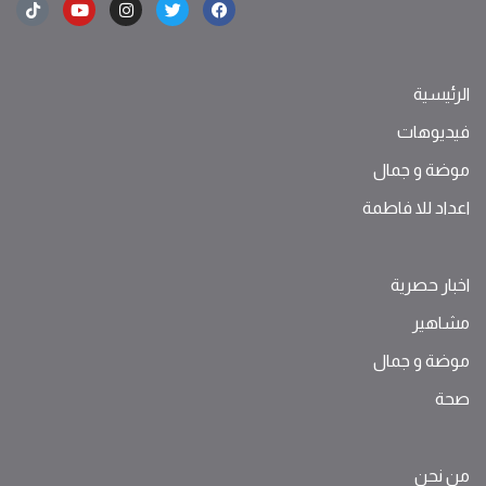
الرئيسية
فيديوهات
موضة ‫و‬ ‫‬‫جمال‬
اعداد للا فاطمة
اخبار حصرية
مشاهير
موضة ‫و‬ ‫‬‫جمال‬
صحة
من نحن